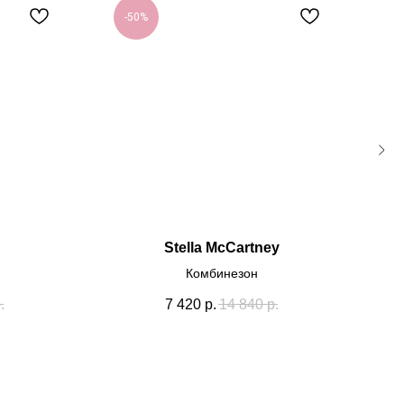
-50%
-
Stella McCartney
Комбинезон
.
7 420
р.
14 840
р.