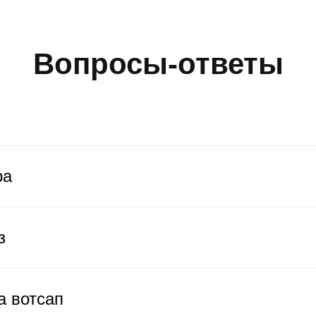
Вопросы-ответы
ра
з
а вотсап