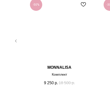
-50%
-3
MONNALISA
он
Комплект
9 250
р.
18 500
р.