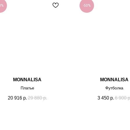
0%
-50%
MONNALISA
MONNALISA
Платье
Футболка
20 916
р.
29 880
р.
3 450
р.
6 900
р