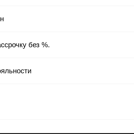
ен
ссрочку без %.
ояльности