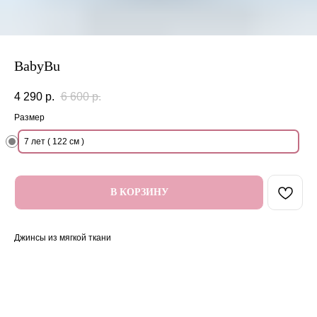
BabyBu
4 290
р.
6 600
р.
Размер
7 лет ( 122 см )
В КОРЗИНУ
Джинсы из мягкой ткани