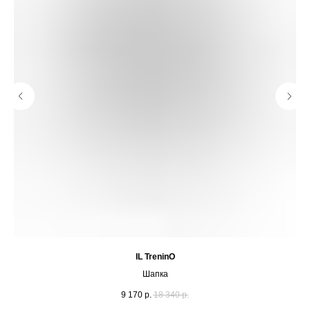
IL TreninO
Шапка
9 170
р.
18 340
р.