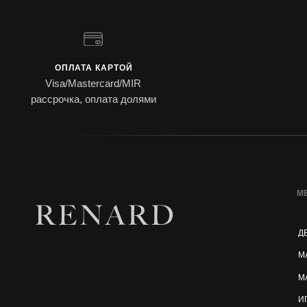
ОПЛАТА КАРТОЙ
Visa/Mastercard/MIR
рассрочка, оплата долями
М
Д
М
М
И