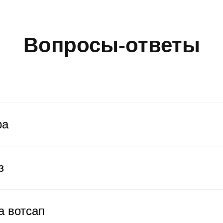
Вопросы-ответы
ра
з
а вотсап