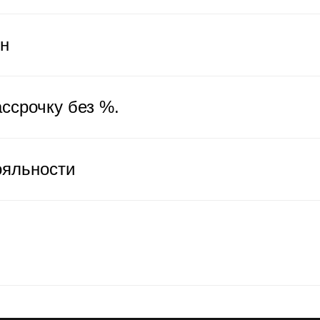
ен
ссрочку без %.
ояльности