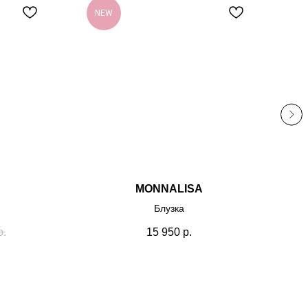
NEW
-
MONNALISA
Блузка
р.
15 950
р.