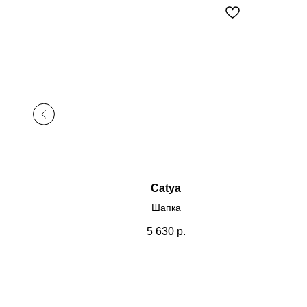
Catya
Шапка
р.
5 630
р.