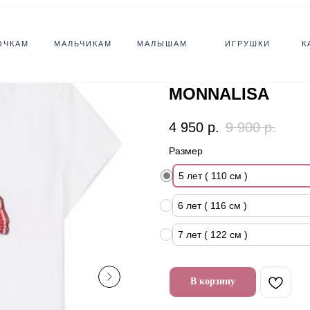
ОЧКАМ
МАЛЬЧИКАМ
МАЛЫШАМ
ИГРУШКИ
К
MONNALISA
4 950
р.
9 900
р.
Размер
5 лет ( 110 см )
6 лет ( 116 см )
7 лет ( 122 см )
В корзину