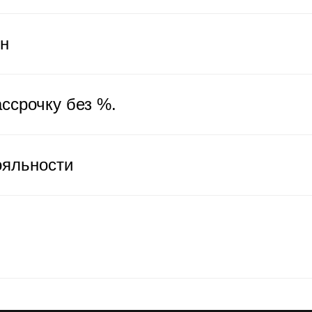
ен
ссрочку без %.
ояльности