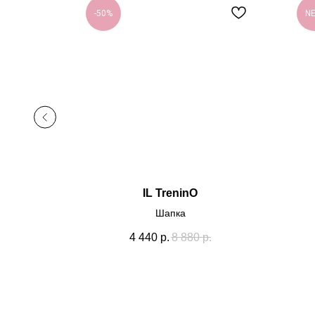
-50%
N
IL TreninO
Шапка
4 440
р.
8 880
р.