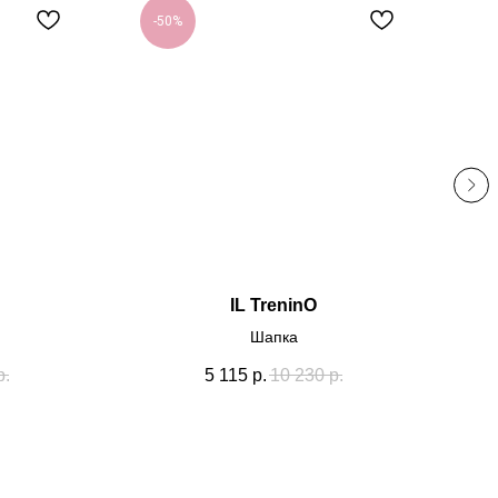
-50%
IL TreninO
Шапка
р.
5 115
р.
10 230
р.