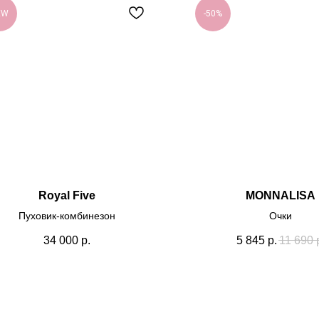
EW
-50%
Royal Five
MONNALISA
Пуховик-комбинезон
Очки
34 000
р.
5 845
р.
11 690