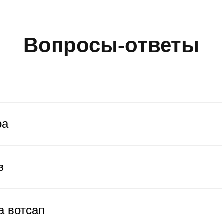
Вопросы-ответы
ра
з
а вотсап