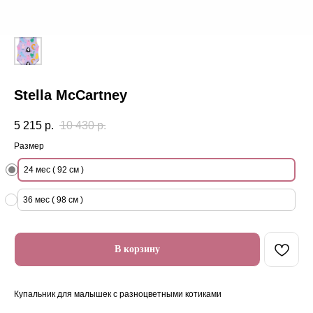
Stella McCartney
5 215
р.
10 430
р.
Размер
24 мес ( 92 см )
36 мес ( 98 см )
В корзину
Купальник для малышек с разноцветными котиками