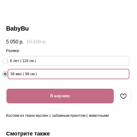
BabyBu
5 050
р.
10 100
р.
Размер
6 лет ( 116 см )
36 мес ( 98 см )
В корзину
Костюм из ткани муслин с забавным принтом с животными
Смотрите также