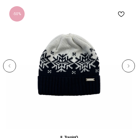
-50%
IL TreninO