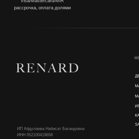
Visa/Mastercard/MIR
рассрочка, оплата долями
М
Д
М
М
И
К
S
ИП Абдулаева Набисат Багандовна
ИНН 052100419658