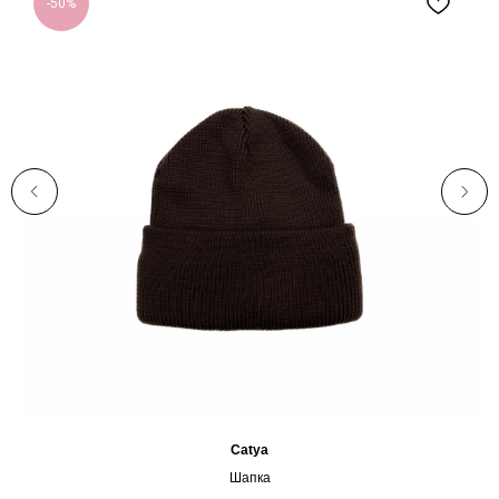
-50%
Catya
Шапка