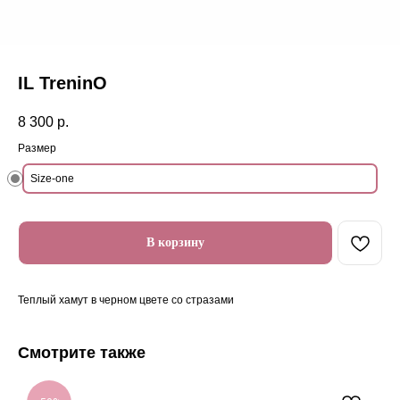
IL TreninO
8 300
р.
Размер
Size-one
В корзину
Теплый хамут в черном цвете со стразами
Смотрите также