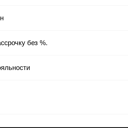
ен
ссрочку без %.
ояльности