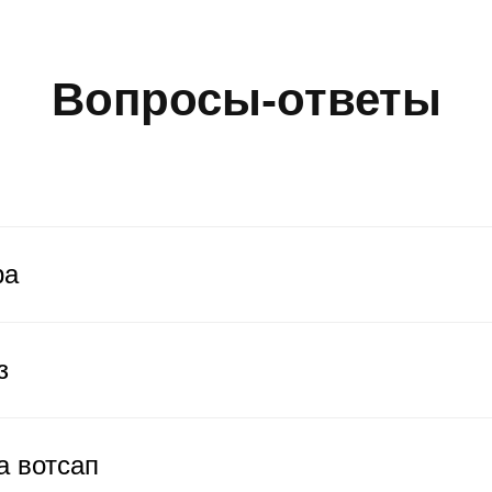
Вопросы-ответы
ра
з
а вотсап