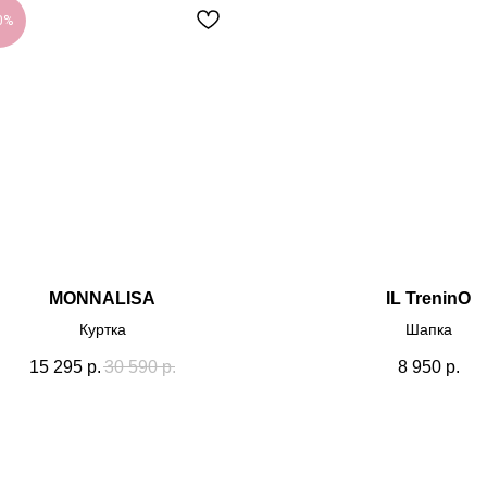
0%
MONNALISA
IL TreninO
Куртка
Шапка
15 295
р.
30 590
р.
8 950
р.