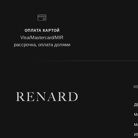
ОПЛАТА КАРТОЙ
Visa/Mastercard/MIR
рассрочка, оплата долями
М
Д
М
М
И