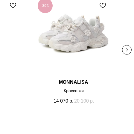
-30%
-
MONNALISA
Кроссовки
14 070
р.
20 100
р.