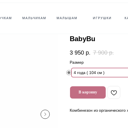
ОЧКАМ
МАЛЬЧИКАМ
МАЛЫШАМ
ИГРУШКИ
К
BabyBu
3 950
р.
7 900
р.
Размер
4 года ( 104 см )
В корзину
Комбинезон из органического 