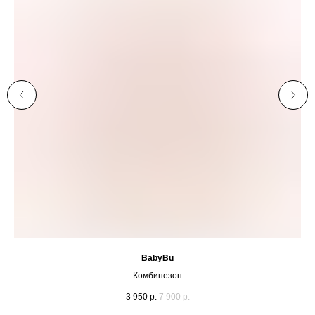
BabyBu
Комбинезон
3 950
р.
7 900
р.